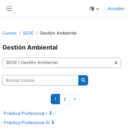
Salta al contenido principal
Acceder
Panel lateral
Cursos
SEDE
Gestión Ambiental
Gestión Ambiental
Categorías
Buscar cursos
Buscar cursos
Página 1
Página 2
Siguiente página
1
2
»
Práctica Profesional I
Práctica Profesional III